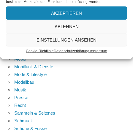
bestimmte Merkmale und Funktionen beeinträchtigt werden.
Internet & Web 2.0
IT & PC Service
AKZEPTIEREN
Kommunikation
ABLEHNEN
Lesen
Liebe
EINSTELLUNGEN ANSEHEN
Marketing
Medizin & Forschung
Cookie-Richtlinie
Datenschutzerklärung
Impressum
Möbel
Mobilfunk & Dienste
Mode & Lifestyle
Modellbau
Musik
Presse
Recht
Sammeln & Seltenes
Schmuck
Schuhe & Füsse