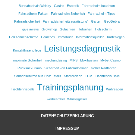
Bunnahabhain Whisky
Casino
Esoterik
Fahrradhelm beachten
Fahrradhelm Fakten
Fahrradhelm Sicherheit
Fahrradhelm Tipps
Fahrradsicherheit
Fahrradsicherheitsausrüstung"
Garten
GeoGebra
give aways
Growshop
Gutachten
Hellsehen
Holzschirm
Holzsonnenschirme
Homebox
Immobilien
Informationsquellen
Kartenlegen
Leistungsdiagnostik
Kontaktlinsenpflege
maximale Sicherheit
mechandsising
MIPS
Moxibustion
Mybet Casino
Rucksackurlaub
Sicherheit von Fahrradhelmen
sicher Radfahren
Sonnenschirme aus Holz
stars
Städtereisen
TCM
Tischtennis Bälle
Trainingsplanung
Tischtennisbälle
Wahrsagen
werbeartikel
Whiskygläser
DATENSCHUTZERKLÄRUNG
IMPRESSUM